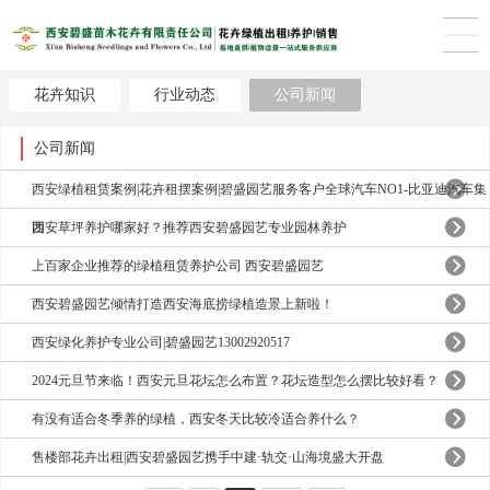
花卉知识
行业动态
公司新闻
公司新闻
西安绿植租赁案例|花卉租摆案例|碧盛园艺服务客户全球汽车NO1-比亚迪汽车集
团
西安草坪养护哪家好？推荐西安碧盛园艺专业园林养护
上百家企业推荐的绿植租赁养护公司 西安碧盛园艺
西安碧盛园艺倾情打造西安海底捞绿植造景上新啦！
西安绿化养护专业公司|碧盛园艺13002920517
2024元旦节来临！西安元旦花坛怎么布置？花坛造型怎么摆比较好看？
有没有适合冬季养的绿植，西安冬天比较冷适合养什么？
售楼部花卉出租|西安碧盛园艺携手中建·轨交·山海境盛大开盘