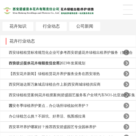
花卉知识
行业动态
公司新闻
花卉行业动态
西安绿植租赁标准规范化企业可参考西安碧盛花卉绿植出租养护服务（签署合
作协议、提供花卉绿植租赁发票）
西安碧盛苗木花卉有限责任公司2023年发展规划
【西安花卉新闻】绿植租赁花卉养护服务业务在西安渐热
西安阿迪达斯万象城店绿植合作上新|西安商城绿植供应商
西安绿植租赁案例|花卉租摆案例|碧盛园艺服务客户全球汽车NO1-比亚迪汽车集
团
西安冬季绿植养护要点，办公场所绿植如何养护？
办公绿植怎么挑？不踩坑、好养活、氛围感拉满
西安草坪养护哪家好？推荐西安碧盛园艺专业园林养护